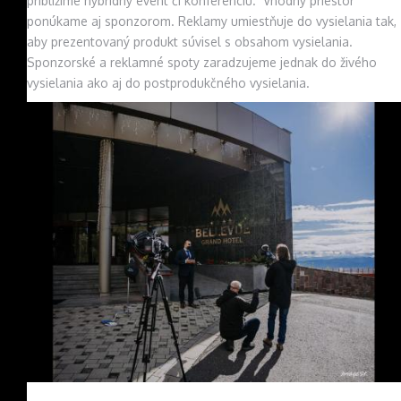
priblížime hybridný event či konferenciu. Vhodný priestor
ponúkame aj sponzorom. Reklamy umiestňuje do vysielania tak,
aby prezentovaný produkt súvisel s obsahom vysielania.
Sponzorské a reklamné spoty zaradzujeme jednak do živého
vysielania ako aj do postprodukčného vysielania.
Image