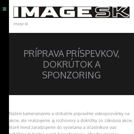
image sk
PRÍPRAVA PRÍSPEVKOV,
DOKRÚTOK A
SPONZORING
Našimi kameramanmi a strihačmi pripravíme videopozvánky na
akcie, ale realizujeme aj rozhovory a dokrútky zo zákulisia akcie,
ktoré hneď zaradzujeme do vysielania a účastníkovi viac