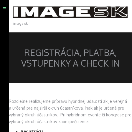
image sk
REGISTRÁCIA, PLATBA,
VSTUPENKY A CHECK IN
Rozdielne realizujeme prípravu hybridnej udalosti ak je verejná
a určená pre najširší okruh účastníkova, inak ak je určená pre
vybraný okruh účastníkov. Pri hybridnom evente či kongrese pre
vybraný okruh účastníkov zabezpečujeme:
Registrácia