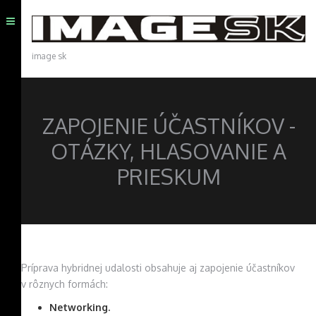
image sk
ZAPOJENIE ÚČASTNÍKOV -
OTÁZKY, HLASOVANIE A
PRIESKUM
Príprava hybridnej udalosti obsahuje aj zapojenie účastníkov
v rôznych formách:
Networking.