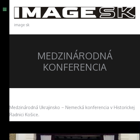
image sk
MEDZINÁRODNÁ
KONFERENCIA
Medzinárodná Ukrajinsko – Nemecká konferencia v Historickej
Radnici Košice.
Image